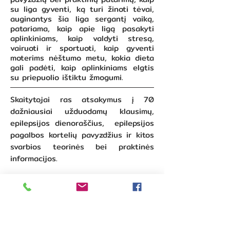
su liga gyventi, ką turi žinoti tėvai,
auginantys šia liga sergantį vaiką,
patariama, kaip apie ligą pasakyti
aplinkiniams, kaip valdyti stresą,
vairuoti ir sportuoti, kaip gyventi
moterims nėštumo metu, kokia dieta
gali padėti, kaip aplinkiniams elgtis
su priepuolio ištiktu žmogumi.
Skaitytojai ras atsakymus į 70
dažniausiai užduodamų klausimų,
epilepsijos dienoraščius, epilepsijos
pagalbos kortelių pavyzdžius ir kitos
svarbios teorinės bei praktinės
in
formacijos.
Knygos autoriai – Rūta
Mameniškienė, medicinos mokslų
daktarė, Vilniaus universiteto
Medicinos fakulteto Neurologijos ir
neurochirurgijos klinikos profesorė,
VU ligoninės Santaros klinikų