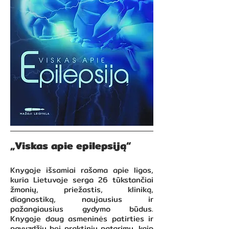
„Viskas apie epilepsiją“
Knygoje išsamiai rašoma apie ligos,
kuria Lietuvoje serga 26 tūkstančiai
žmonių, priežastis, kliniką,
diagnostiką, naujausius ir
pažangiausius gydymo būdus.
Knygoje daug asmeninės patirties ir
pavyzdžių bei praktinių patarimų, kaip