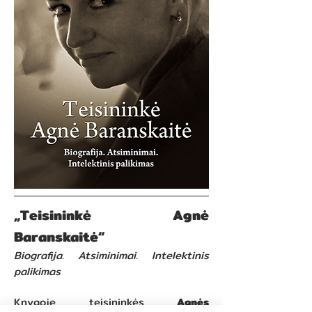
„Teisininkė Agnė
Baranskaitė“
Biografija. Atsiminimai. Intelektinis
palikimas
Knygoje teisininkės
Agnės