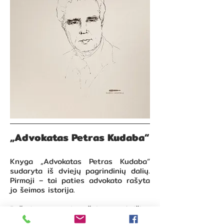
„Advokatas Petras Kudaba“
Knyga „Advokatas Petras Kudaba“
sudaryta iš dviejų pagrindinių dalių.
Pirmoji – tai paties advokato rašyta
jo šeimos istorija.
Rašydamas apie šeimą, tėviškę,
autorius atskleidžia ir svarbių,