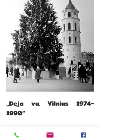
„Deja vu. Vilnius
1974-
1990
“
Žurnalistės, knygų autorės Ingos
Liutkevičienės knygoje „Deja vu.